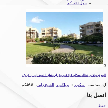
حول 500 كم
3
للبيع تريبلكس نظام سكاي فيلا في بيفرلي هيلز الشيخ زايد بالفرش
ل
منذ سنة
سكني
»
تربلكس
الشيخ زايد
- 46.81كم
اتصل بنا
حفظ