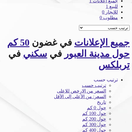
جميع اعلانات
1
للبيع
1
للإيجار
0
مطلوب
0
جميع الإعلانات
في غضون
50 كم
حول مدينة العبور
في
سكني
في
تربلكس
ترتيب حسب
ترتيب حسب
السعر من الارخص للاعلى
السعر: من الأعلى إلى الأقل
تاريخ
حول 0 كم
حول 100 كم
حول 200 كم
حول 300 كم
حول 400 كم