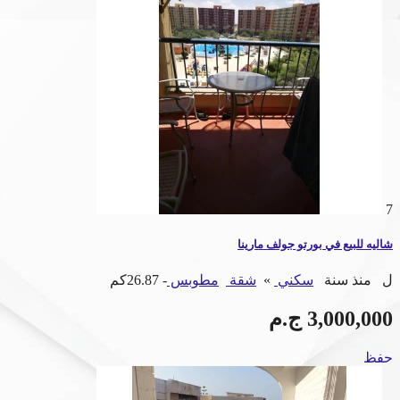
7
شاليه للبيع في بورتو جولف مارينا
ل
منذ سنة
سكني
»
شقة
مطوبس
- 26.87كم
3,000,000 ج.م
حفظ