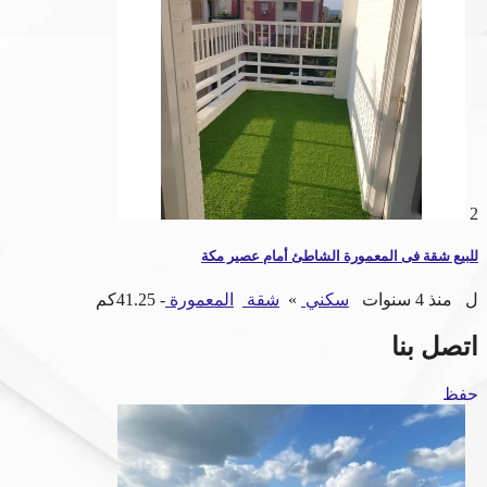
2
للبيع شقة فى المعمورة الشاطئ أمام عصير مكة
ل
منذ 4 سنوات
سكني
»
شقة
المعمورة
- 41.25كم
اتصل بنا
حفظ