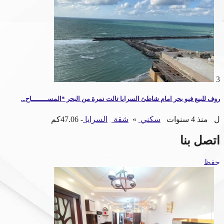
3
روف للبيع فيو بحر امام شاطئ السرايا تالت نمرة من البحر *المســــــــاح...
ل
منذ 4 سنوات
سكني
»
شقة
السرايا
- 47.06كم
اتصل بنا
حفظ