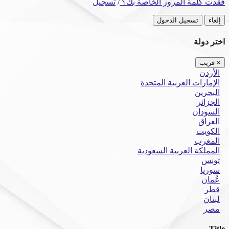
فقدت كلمة المرور الخاصة بك؟
/
تسجيل
إلغاء
تسجيل الدخول
اختر دولة
×
قريب
الأردن
الإمارات العربية المتحدة
البحرين
الجزائر
السودان
العراق
الكويت
المغرب
المملكة العربية السعودية
تونس
سوريا
عُمان
قطر
لبنان
مصر
Title