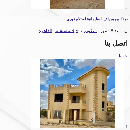
2
فيلا للبيع بجولف السليمانية استلام فوري
ل
منذ 8 أشهر
سكني
»
فيلا مستقلة
القاهرة
اتصل بنا
حفظ
1