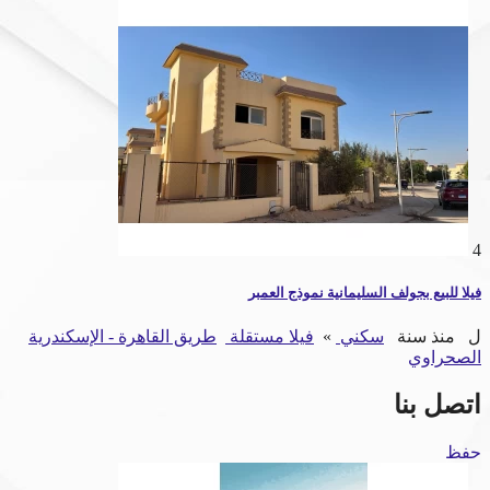
4
فيلا للبيع بجولف السليمانية نموذج العمبر
ل
منذ سنة
سكني
»
فيلا مستقلة
طريق القاهرة - الإسكندرية
الصحراوي
اتصل بنا
حفظ