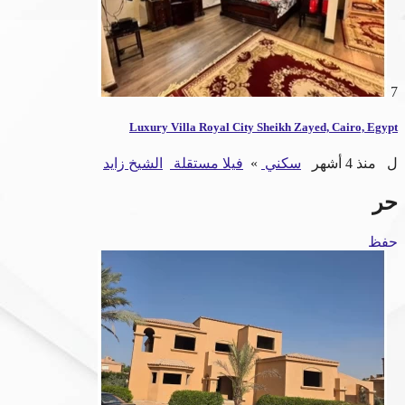
7
Luxury Villa Royal City Sheikh Zayed, Cairo, Egypt
ل
منذ 4 أشهر
سكني
»
فيلا مستقلة
الشيخ زايد
حر
حفظ