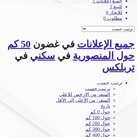
جميع اعلانات
1
للبيع
1
للإيجار
0
مطلوب
0
جميع الإعلانات
في غضون
50 كم
حول المنصورية
في
سكني
في
تربلكس
ترتيب حسب
ترتيب حسب
السعر من الارخص للاعلى
السعر: من الأعلى إلى الأقل
تاريخ
حول 0 كم
حول 100 كم
حول 200 كم
حول 300 كم
حول 400 كم