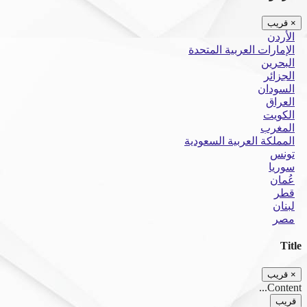
×
قريب
الأردن
الإمارات العربية المتحدة
البحرين
الجزائر
السودان
العراق
الكويت
المغرب
المملكة العربية السعودية
تونس
سوريا
عُمان
قطر
لبنان
مصر
Title
×
قريب
Content...
قريب