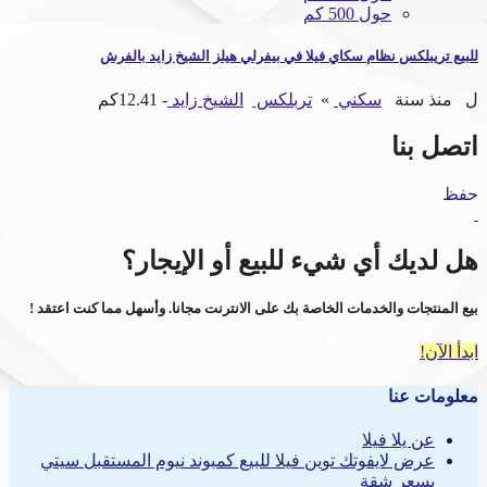
حول 500 كم
للبيع تريبلكس نظام سكاي فيلا في بيفرلي هيلز الشيخ زايد بالفرش
ل
منذ سنة
سكني
»
تربلكس
الشيخ زايد
- 12.41كم
اتصل بنا
حفظ
هل لديك أي شيء للبيع أو الإيجار؟
بيع المنتجات والخدمات الخاصة بك على الانترنت مجانا. وأسهل مما كنت اعتقد !
ابدأ الآن!
معلومات عنا
عن يلا فيلا
عرض لايفوتك توين فيلا للبيع كمبوند نيوم المستقبل سيتي
بسعر شقة