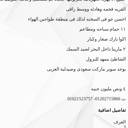
القريه فخمه وهادئه ووسط راقى
احسن جو فى السخنه لذلك فى منطقة طواحين الهواء
١١ حمام سباحه ومطاعم
اكوا بارك صغار وكبار
٢ مارينا داخل البحر لصيد السمك
الشاطئ ممهد للنزول
يوجد سوبر ماركت سعودى وصيدلية العزبى
٤ ونص مليون جنيه
ت 01202715866- 01021523757
تفاصيل اضافية
الغرف
3