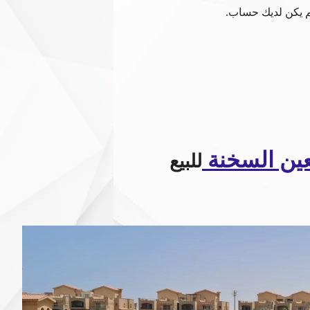
م يكن لديك حساب.
لعين السخنة
للبيع