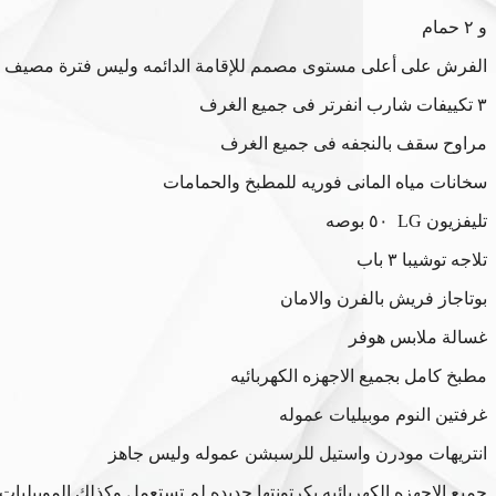
و ٢ حمام
الفرش على أعلى مستوى مصمم للإقامة الدائمه وليس فترة مصيف 
٣ تكييفات شارب انفرتر فى جميع الغرف
مراوح سقف بالنجفه فى جميع الغرف
سخانات مياه المانى فوريه للمطبخ والحمامات
تليفزيون LG ٥٠ بوصه
تلاجه توشيبا ٣ باب
بوتاجاز فريش بالفرن والامان
غسالة ملابس هوفر
مطبخ كامل بجميع الاجهزه الكهربائيه
غرفتين النوم موبيليات عموله
انتريهات مودرن واستيل للرسبشن عموله وليس جاهز
جميع الاجهزه الكهربائيه بكرتونتها جديده لم تستعمل وكذلك الموبيليات